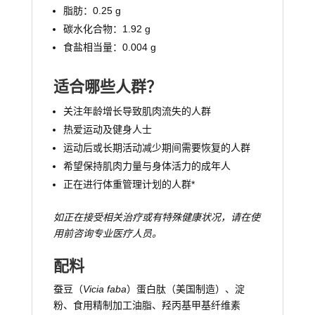
脂肪：0.25 g
碳水化合物：1.92 g
食盐相当量：0.004 g
适合哪些人群？
关注年龄增长导致肌肉流失的人群
热爱运动及健身人士
运动后或长期活动减少期间需要恢复的人群
希望保持肌肉力量与身体活力的成年人
正在进行体重管理计划的人群*
如正在接受相关治疗或有特殊健康状况，请在使
用前咨询专业医疗人员。
配料
蚕豆（
Vicia faba
）蛋白肽（美国制造）、淀
粉、食用精制加工油脂、羟丙基甲基纤维素