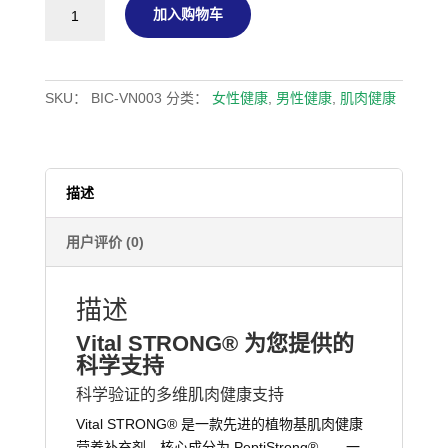
Vital
加入购物车
STRONG®
——
植
物
SKU：
BIC-VN003
分类：
女性健康
,
男性健康
,
肌肉健康
基
蛋
白
补
描述
充
剂
用户评价 (0)
（粉
末
袋
描述
装）
Vital STRONG® 为您提供的
数
科学支持
量
科学验证的多维肌肉健康支持
Vital STRONG® 是一款先进的植物基肌肉健康
营养补充剂，核心成分为 PeptiStrong®——一