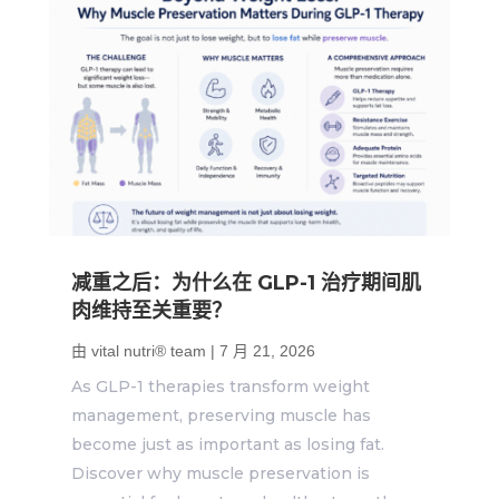
减重之后：为什么在 GLP-1 治疗期间肌
肉维持至关重要？
由
vital nutri® team
|
7 月 21, 2026
As GLP-1 therapies transform weight
management, preserving muscle has
become just as important as losing fat.
Discover why muscle preservation is