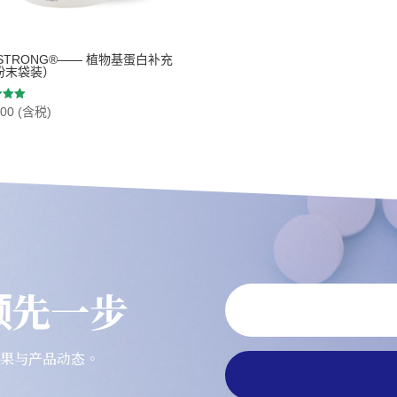
al STRONG®—— 植物基蛋白补充
粉末袋装）
200
(含税)
 5
 领先一步
研究成果与产品动态。