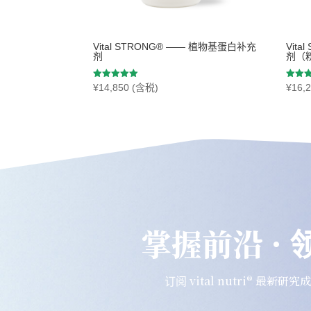
Vital STRONG® —— 植物基蛋白补充
Vit
剂
剂（
评分
评分
¥
14,850
(含税)
¥
16,
5.00
5.00
&sol; 5
&sol;
掌握前沿 ·
订阅 vital nutri® 最新